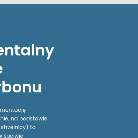
entalny
e
rbonu
ymentację
nie, na podstawie
strzelnicy) to
w spoiwie