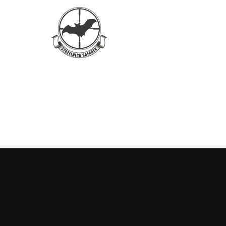
Przejdź
do
treści