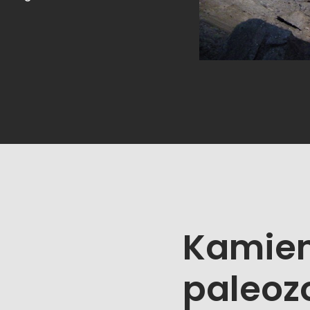
Kamien
paleoz