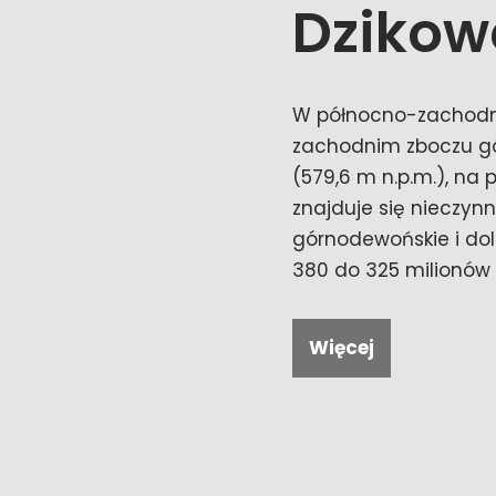
Dzikow
W północno-zachodni
zachodnim zboczu g
(579,6 m n.p.m.), na
znajduje się nieczyn
górnodewońskie i dol
380 do 325 milionów 
Więcej