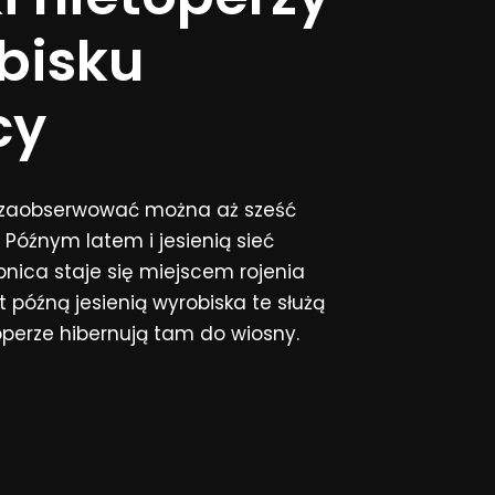
bisku
cy
cy zaobserwować można aż sześć
 Późnym latem i jesienią sieć
nica staje się miejscem rojenia
 późną jesienią wyrobiska te służą
operze hibernują tam do wiosny.