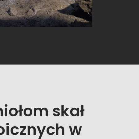
iołom skał
oicznych w