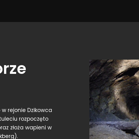
órze
 w rejonie Dzikowca
tuleciu rozpoczęto
oraz złoża wapieni w
kberg).