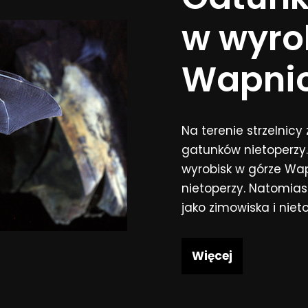
w wyro
Wapni
Na terenie strzelni
gatunków nietoperzy.
wyrobisk w górze Wap
nietoperzy. Natomiast
jako zimowiska i niet
Więcej